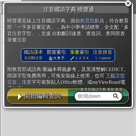
複製
注音國語字典 曉聲通
開始編輯
曉聲通是線上注音國語字典。源自
教育部辭典
，符合教育
部「一字多音審定表」，為中小學考試標準，全文配「多
音注音字型」，支援 自動斷詞速查、查造詞、查同部首
筆畫注音
國語課本
部首索引
筆畫索引
注音拼音
生詞附注音
火
手
１２３４
ㄅㄆpinyin
附教育部成語典/重編本釋義參考，及英漢雙解CEDICT。
開源字型免費商用，可免安裝線上使用，也可
下載字型
安裝
，注音字可複製貼入Office軟體、或myViewBoard電
子白板。
教育部國語字典·漢英·英漢
開始編輯查詢
辭典使用方法
注音IVS字型編輯器