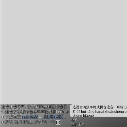
字型下載
排版格式匯出
國語課本生詞
中文檢定分級
兩岸發音差異
匯出表格
注音拼音字型, 輸入瞬間自動選多音字
這裡會將漢字轉成拼音注音，可輸出成
帶注音文字配多音字型可複製到 Office
Zhèlǐ huì jiāng hànzì zhuǎnchéng p
chéng biǎogé
● 下載免費
多音字型
●
【使用教學】
格式
● 也支援存圖輸出: 點選右上角
轉換工具