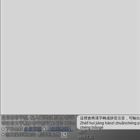
字型下載
排版格式匯出
國語課本生詞
中文檢定分級
兩岸發音差異
匯出表格
注音拼音字型, 輸入瞬間自動選多音字
這裡會將漢字轉成拼音注音，可輸出成
帶注音文字配多音字型可複製到 Office
Zhèlǐ huì jiāng hànzì zhuǎnchéng p
chéng biǎogé
● 下載免費
多音字型
●
【使用教學】
格式
● 也支援存圖輸出: 點選右上角
轉換工具