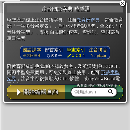
複製
注音國語字典 曉聲通
開始編輯
曉聲通是線上注音國語字典。源自
教育部辭典
，符合教育
部「一字多音審定表」，為中小學考試標準，全文配「多
音注音字型」，支援 自動斷詞速查、查造詞、查同部首
筆畫注音
國語課本
部首索引
筆畫索引
注音拼音
生詞附注音
火
手
１２３４
ㄅㄆpinyin
附教育部成語典/重編本釋義參考，及英漢雙解CEDICT。
開源字型免費商用，可免安裝線上使用，也可
下載字型
安裝
，注音字可複製貼入Office軟體、或myViewBoard電
子白板。
教育部國語字典·漢英·英漢
開始編輯查詢
辭典使用方法
注音IVS字型編輯器