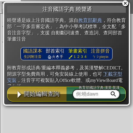
複製
注音國語字典 曉聲通
開始編輯
曉聲通是線上注音國語字典。源自
教育部辭典
，符合教育
部「一字多音審定表」，為中小學考試標準，全文配「多
音注音字型」，支援 自動斷詞速查、查造詞、查同部首
筆畫注音
國語課本
部首索引
筆畫索引
注音拼音
生詞附注音
火
手
１２３４
ㄅㄆpinyin
附教育部成語典/重編本釋義參考，及英漢雙解CEDICT。
開源字型免費商用，可免安裝線上使用，也可
下載字型
安裝
，注音字可複製貼入Office軟體、或myViewBoard電
子白板。
教育部國語字典·漢英·英漢
開始編輯查詢
辭典使用方法
注音IVS字型編輯器