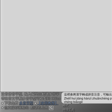
字型下載
排版格式匯出
國語課本生詞
中文檢定分級
兩岸發音差異
匯出表格
注音拼音字型, 輸入瞬間自動選多音字
這裡會將漢字轉成拼音注音，可輸出成
帶注音文字配多音字型可複製到 Office
Zhèlǐ huì jiāng hànzì zhuǎnchéng p
chéng biǎogé
● 下載免費
多音字型
●
【使用教學】
格式
● 也支援存圖輸出: 點選右上角
轉換工具