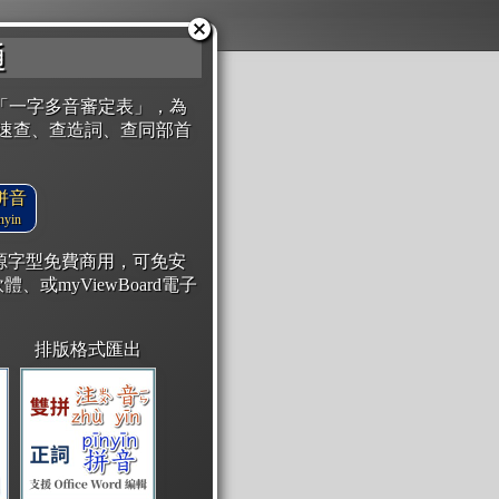
通
「一字多音審定表」，為
速查、查造詞、查同部首
拼音
yin
開源字型免費商用，可免安
體、或myViewBoard電子
排版格式匯出