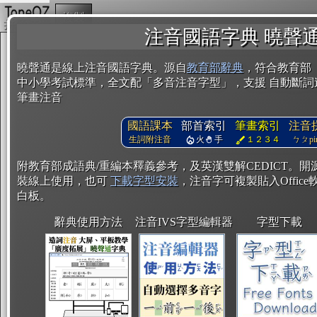
複製
注音國語字典 曉聲
曉聲通是線上注音國語字典。源自
教育部辭典
，符合教育部
中小學考試標準，全文配「多音注音字型」，支援 自動斷詞
筆畫注音
國語課本
部首索引
筆畫索引
注音
生詞附注音
火
手
１２３４
ㄅㄆpin
附教育部成語典/重編本釋義參考，及英漢雙解CEDICT。
裝線上使用，也可
下載字型安裝
，注音字可複製貼入Office軟
白板。
辭典使用方法
注音IVS字型編輯器
字型下載