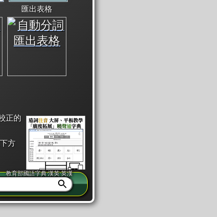
匯出表格
校正的
下方
教育部國語字典·漢英·英漢
同注音」或「同筆畫」。
查詢」此字詞的解釋，不