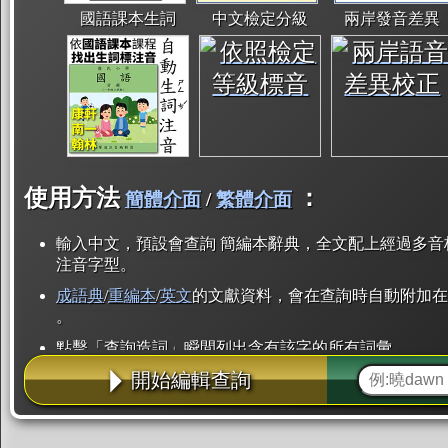
國語課本生詞
中文檢定分級
兩岸發音差異
使用方法
：
簡體介面
/
繁體介面
輸入中文，預設會查詢 簡編本辭典，全文配上經過多音
注音字型。
成語典
/
重編本
/
英文
的文獻資料，會在查詢時自動附加在
。
點擊「查詢造詞」瞬間列出含有該字的所有詞彙。
開始編輯查詢
點「部首」瞬間列出所有「同部首字」。也支援查詢「
辭典解釋的全文都經過自動斷詞，點擊便可瞬間「連續
用手動重複輸入。