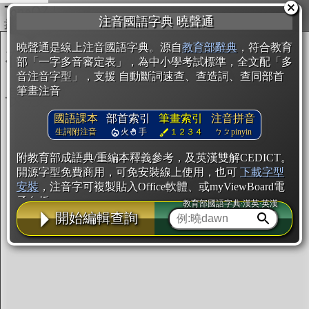
複製
注音國語字典 曉聲通
開始編輯
曉聲通是線上注音國語字典。源自
教育部辭典
，符合教育
部「一字多音審定表」，為中小學考試標準，全文配「多
音注音字型」，支援 自動斷詞速查、查造詞、查同部首
筆畫注音
國語課本
部首索引
筆畫索引
注音拼音
生詞附注音
火
手
１２３４
ㄅㄆpinyin
附教育部成語典/重編本釋義參考，及英漢雙解CEDICT。
開源字型免費商用，可免安裝線上使用，也可
下載字型
安裝
，注音字可複製貼入Office軟體、或myViewBoard電
子白板。
教育部國語字典·漢英·英漢
開始編輯查詢
辭典使用方法
注音IVS字型編輯器