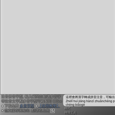
字型下載
排版格式匯出
國語課本生詞
中文檢定分級
兩岸發音差異
匯出表格
注音拼音字型, 輸入瞬間自動選多音字
這裡會將漢字轉成拼音注音，可輸出成
帶注音文字配多音字型可複製到 Office
Zhèlǐ huì jiāng hànzì zhuǎnchéng p
chéng biǎogé
● 下載免費
多音字型
●
【使用教學】
格式
● 也支援存圖輸出: 點選右上角
轉換工具