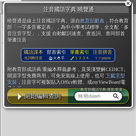
複製
注音國語字典 曉聲通
開始編輯
曉聲通是線上注音國語字典。源自
教育部辭典
，符合教育
部「一字多音審定表」，為中小學考試標準，全文配「多
音注音字型」，支援 自動斷詞速查、查造詞、查同部首
筆畫注音
國語課本
部首索引
筆畫索引
注音拼音
生詞附注音
火
手
１２３４
ㄅㄆpinyin
附教育部成語典/重編本釋義參考，及英漢雙解CEDICT。
開源字型免費商用，可免安裝線上使用，也可
下載字型
安裝
，注音字可複製貼入Office軟體、或myViewBoard電
子白板。
教育部國語字典·漢英·英漢
開始編輯查詢
辭典使用方法
注音IVS字型編輯器