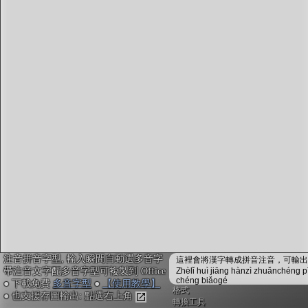
字型下載
排版格式匯出
國語課本生詞
中文檢定分級
兩岸發音差異
匯出表格
注音拼音字型, 輸入瞬間自動選多音字
這裡會將漢字轉成拼音注音，可輸出成
帶注音文字配多音字型可複製到 Office
Zhèlǐ huì jiāng hànzì zhuǎnchéng p
chéng biǎogé
● 下載免費
多音字型
●
【使用教學】
格式
● 也支援存圖輸出: 點選右上角
轉換工具