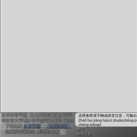
字型下載
排版格式匯出
國語課本生詞
中文檢定分級
兩岸發音差異
匯出表格
注音拼音字型, 輸入瞬間自動選多音字
這裡會將漢字轉成拼音注音，可輸出成
帶注音文字配多音字型可複製到 Office
Zhèlǐ huì jiāng hànzì zhuǎnchéng p
chéng biǎogé
● 下載免費
多音字型
●
【使用教學】
格式
● 也支援存圖輸出: 點選右上角
轉換工具