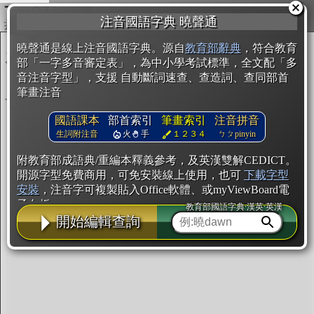
複製
注音國語字典 曉聲通
開始編輯
曉聲通是線上注音國語字典。源自
教育部辭典
，符合教育
部「一字多音審定表」，為中小學考試標準，全文配「多
音注音字型」，支援 自動斷詞速查、查造詞、查同部首
筆畫注音
國語課本
部首索引
筆畫索引
注音拼音
生詞附注音
火
手
１２３４
ㄅㄆpinyin
附教育部成語典/重編本釋義參考，及英漢雙解CEDICT。
開源字型免費商用，可免安裝線上使用，也可
下載字型
安裝
，注音字可複製貼入Office軟體、或myViewBoard電
子白板。
教育部國語字典·漢英·英漢
開始編輯查詢
辭典使用方法
注音IVS字型編輯器