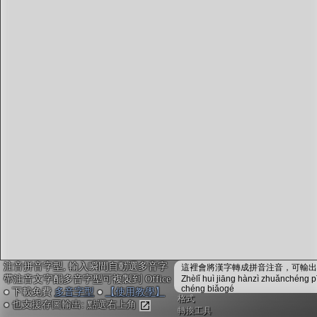
字型下載
排版格式匯出
國語課本生詞
中文檢定分級
兩岸發音差異
匯出表格
注音拼音字型, 輸入瞬間自動選多音字
這裡會將漢字轉成拼音注音，可輸出成
帶注音文字配多音字型可複製到 Office
Zhèlǐ huì jiāng hànzì zhuǎnchéng p
chéng biǎogé
● 下載免費
多音字型
●
【使用教學】
格式
● 也支援存圖輸出: 點選右上角
轉換工具