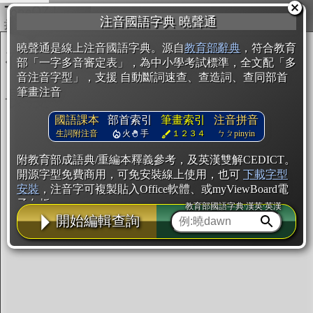
複製
注音國語字典 曉聲通
開始編輯
曉聲通是線上注音國語字典。源自
教育部辭典
，符合教育
部「一字多音審定表」，為中小學考試標準，全文配「多
音注音字型」，支援 自動斷詞速查、查造詞、查同部首
筆畫注音
國語課本
部首索引
筆畫索引
注音拼音
生詞附注音
火
手
１２３４
ㄅㄆpinyin
附教育部成語典/重編本釋義參考，及英漢雙解CEDICT。
開源字型免費商用，可免安裝線上使用，也可
下載字型
安裝
，注音字可複製貼入Office軟體、或myViewBoard電
子白板。
教育部國語字典·漢英·英漢
開始編輯查詢
辭典使用方法
注音IVS字型編輯器