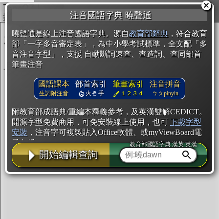
複製
注音國語字典 曉聲通
開始編輯
曉聲通是線上注音國語字典。源自
教育部辭典
，符合教育
部「一字多音審定表」，為中小學考試標準，全文配「多
音注音字型」，支援 自動斷詞速查、查造詞、查同部首
筆畫注音
國語課本
部首索引
筆畫索引
注音拼音
生詞附注音
火
手
１２３４
ㄅㄆpinyin
附教育部成語典/重編本釋義參考，及英漢雙解CEDICT。
開源字型免費商用，可免安裝線上使用，也可
下載字型
安裝
，注音字可複製貼入Office軟體、或myViewBoard電
子白板。
教育部國語字典·漢英·英漢
開始編輯查詢
辭典使用方法
注音IVS字型編輯器