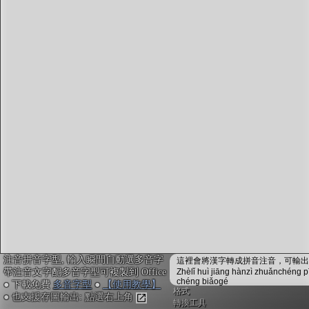
字型下載
排版格式匯出
國語課本生詞
中文檢定分級
兩岸發音差異
匯出表格
注音拼音字型, 輸入瞬間自動選多音字
這裡會將漢字轉成拼音注音，可輸出成
帶注音文字配多音字型可複製到 Office
Zhèlǐ huì jiāng hànzì zhuǎnchéng p
chéng biǎogé
● 下載免費
多音字型
●
【使用教學】
格式
● 也支援存圖輸出: 點選右上角
轉換工具