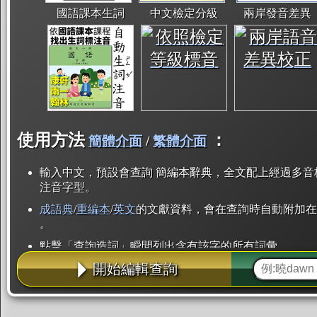
國語課本生詞
中文檢定分級
兩岸發音差異
使用方法
：
簡體介面
/
繁體介面
輸入中文，預設會查詢 簡編本辭典，全文配上經過多音
注音字型。
成語典
/
重編本
/
英文
的文獻資料，會在查詢時自動附加在
。
點擊「查詢造詞」瞬間列出含有該字的所有詞彙。
開始編輯查詢
點「部首」瞬間列出所有「同部首字」。也支援查詢「
辭典解釋的全文都經過自動斷詞，點擊便可瞬間「連續
用手動重複輸入。