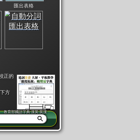
匯出表格
校正的
下方
教育部國語字典·漢英·英漢
同注音」或「同筆畫」。
查詢」此字詞的解釋，不