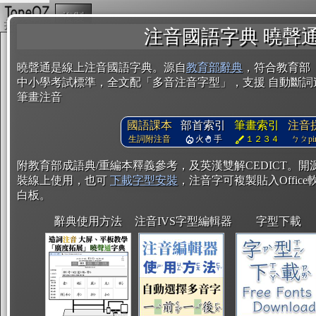
複製
注音國語字典 曉聲
曉聲通是線上注音國語字典。源自
教育部辭典
，符合教育部
中小學考試標準，全文配「多音注音字型」，支援 自動斷詞
筆畫注音
國語課本
部首索引
筆畫索引
注音
生詞附注音
火
手
１２３４
ㄅㄆpin
附教育部成語典/重編本釋義參考，及英漢雙解CEDICT。
裝線上使用，也可
下載字型安裝
，注音字可複製貼入Office軟
白板。
辭典使用方法
注音IVS字型編輯器
字型下載