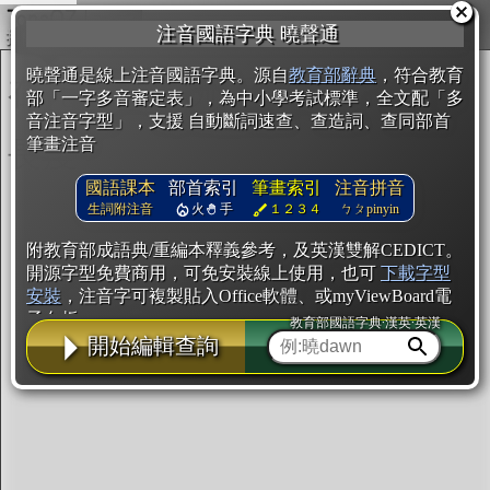
複製
注音國語字典 曉聲通
開始編輯
曉聲通是線上注音國語字典。源自
教育部辭典
，符合教育
部「一字多音審定表」，為中小學考試標準，全文配「多
音注音字型」，支援 自動斷詞速查、查造詞、查同部首
筆畫注音
國語課本
部首索引
筆畫索引
注音拼音
生詞附注音
火
手
１２３４
ㄅㄆpinyin
附教育部成語典/重編本釋義參考，及英漢雙解CEDICT。
開源字型免費商用，可免安裝線上使用，也可
下載字型
安裝
，注音字可複製貼入Office軟體、或myViewBoard電
子白板。
教育部國語字典·漢英·英漢
開始編輯查詢
辭典使用方法
注音IVS字型編輯器