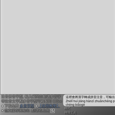
字型下載
排版格式匯出
國語課本生詞
中文檢定分級
兩岸發音差異
匯出表格
注音拼音字型, 輸入瞬間自動選多音字
這裡會將漢字轉成拼音注音，可輸出成
帶注音文字配多音字型可複製到 Office
Zhèlǐ huì jiāng hànzì zhuǎnchéng p
chéng biǎogé
● 下載免費
多音字型
●
【使用教學】
格式
● 也支援存圖輸出: 點選右上角
轉換工具