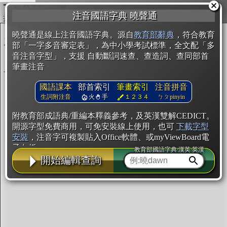
複製
注音國語字典 曉聲通
開始編輯
曉聲通是線上注音國語字典。源自
教育部辭典
，符合教育
部「一字多音審定表」，為中小學考試標準，全文配「多
音注音字型」，支援 自動斷詞速查、查造詞、查同部首
筆畫注音
國語課本
部首索引
筆畫索引
注音拼音
生詞附注音
火
手
１２３４
ㄅㄆpinyin
附教育部成語典/重編本釋義參考，及英漢雙解CEDICT。
開源字型免費商用，可免安裝線上使用，也可
下載字型
安裝
，注音字可複製貼入Office軟體、或myViewBoard電
子白板。
教育部國語字典·漢英·英漢
開始編輯查詢
辭典使用方法
注音IVS字型編輯器