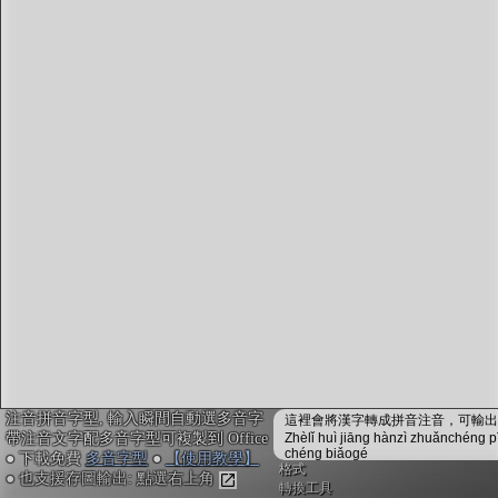
字型下載
排版格式匯出
國語課本生詞
中文檢定分級
兩岸發音差異
匯出表格
注音拼音字型, 輸入瞬間自動選多音字
這裡會將漢字轉成拼音注音，可輸出成
帶注音文字配多音字型可複製到 Office
Zhèlǐ huì jiāng hànzì zhuǎnchéng p
chéng biǎogé
● 下載免費
多音字型
●
【使用教學】
格式
● 也支援存圖輸出: 點選右上角
轉換工具