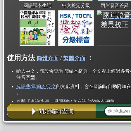
國語課本生詞
中文檢定分級
兩岸發音差異
使用方法
：
簡體介面
/
繁體介面
輸入中文，預設會查詢 簡編本辭典，全文配上經過多音
注音字型。
成語典
/
重編本
/
英文
的文獻資料，會在查詢時自動附加在
。
點擊「查詢造詞」瞬間列出含有該字的所有詞彙。
開始編輯查詢
點「部首」瞬間列出所有「同部首字」。也支援查詢「
辭典解釋的全文都經過自動斷詞，點擊便可瞬間「連續
用手動重複輸入。