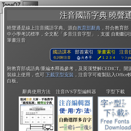
複製
注音國語字典 曉聲
曉聲通是線上注音國語字典。源自
教育部辭典
，符合教育部
中小學考試標準，全文配「多音注音字型」，支援 自動斷詞
筆畫注音
國語課本
部首索引
筆畫索引
注音
生詞附注音
火
手
１２３４
ㄅㄆpin
附教育部成語典/重編本釋義參考，及英漢雙解CEDICT。
裝線上使用，也可
下載字型安裝
，注音字可複製貼入Office軟
白板。
辭典使用方法
注音IVS字型編輯器
字型下載