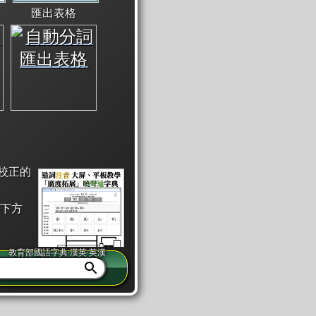
匯出表格
校正的
下方
教育部國語字典·漢英·英漢
同注音」或「同筆畫」。
查詢」此字詞的解釋，不