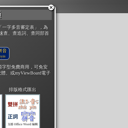
通
「一字多音審定表」，為
速查、查造詞、查同部首
拼音
yin
開源字型免費商用，可免安
體、或myViewBoard電子
排版格式匯出