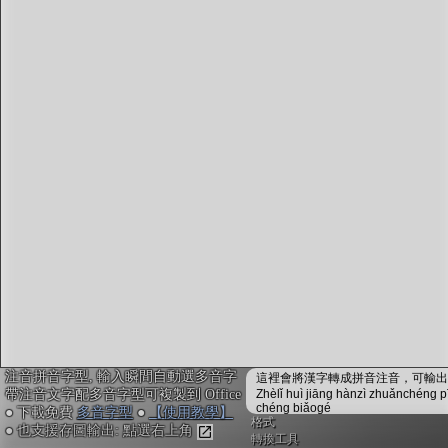
字型下載
排版格式匯出
國語課本生詞
中文檢定分級
兩岸發音差異
匯出表格
注音拼音字型, 輸入瞬間自動選多音字
這裡會將漢字轉成拼音注音，可輸出成
帶注音文字配多音字型可複製到 Office
Zhèlǐ huì jiāng hànzì zhuǎnchéng p
chéng biǎogé
● 下載免費
多音字型
●
【使用教學】
格式
● 也支援存圖輸出: 點選右上角
轉換工具