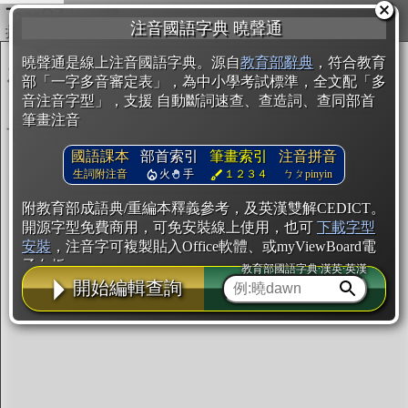
複製
注音國語字典 曉聲通
開始編輯
曉聲通是線上注音國語字典。源自
教育部辭典
，符合教育
部「一字多音審定表」，為中小學考試標準，全文配「多
音注音字型」，支援 自動斷詞速查、查造詞、查同部首
筆畫注音
國語課本
部首索引
筆畫索引
注音拼音
生詞附注音
火
手
１２３４
ㄅㄆpinyin
附教育部成語典/重編本釋義參考，及英漢雙解CEDICT。
開源字型免費商用，可免安裝線上使用，也可
下載字型
安裝
，注音字可複製貼入Office軟體、或myViewBoard電
子白板。
教育部國語字典·漢英·英漢
開始編輯查詢
辭典使用方法
注音IVS字型編輯器