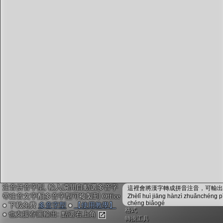
字型下載
排版格式匯出
國語課本生詞
中文檢定分級
兩岸發音差異
匯出表格
注音拼音字型, 輸入瞬間自動選多音字
這裡會將漢字轉成拼音注音，可輸出成
帶注音文字配多音字型可複製到 Office
Zhèlǐ huì jiāng hànzì zhuǎnchéng p
chéng biǎogé
● 下載免費
多音字型
●
【使用教學】
格式
● 也支援存圖輸出: 點選右上角
轉換工具