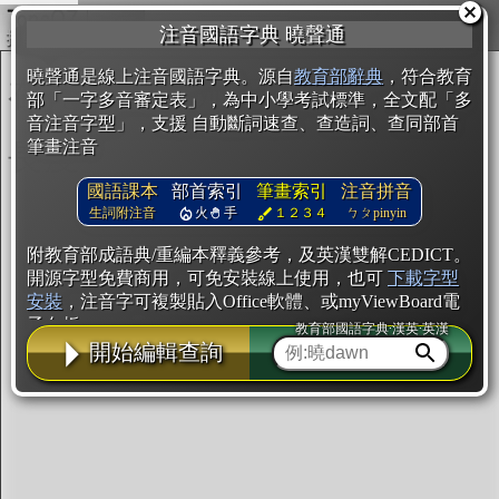
複製
注音國語字典 曉聲通
開始編輯
曉聲通是線上注音國語字典。源自
教育部辭典
，符合教育
部「一字多音審定表」，為中小學考試標準，全文配「多
音注音字型」，支援 自動斷詞速查、查造詞、查同部首
筆畫注音
國語課本
部首索引
筆畫索引
注音拼音
生詞附注音
火
手
１２３４
ㄅㄆpinyin
附教育部成語典/重編本釋義參考，及英漢雙解CEDICT。
開源字型免費商用，可免安裝線上使用，也可
下載字型
安裝
，注音字可複製貼入Office軟體、或myViewBoard電
子白板。
教育部國語字典·漢英·英漢
開始編輯查詢
辭典使用方法
注音IVS字型編輯器