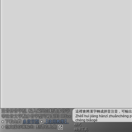
字型下載
排版格式匯出
國語課本生詞
中文檢定分級
兩岸發音差異
匯出表格
注音拼音字型, 輸入瞬間自動選多音字
這裡會將漢字轉成拼音注音，可輸出成
帶注音文字配多音字型可複製到 Office
Zhèlǐ huì jiāng hànzì zhuǎnchéng p
chéng biǎogé
● 下載免費
多音字型
●
【使用教學】
格式
● 也支援存圖輸出: 點選右上角
轉換工具