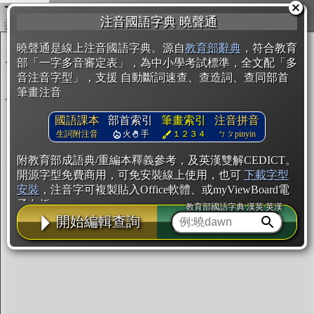
複製
注音國語字典 曉聲通
開始編輯
曉聲通是線上注音國語字典。源自
教育部辭典
，符合教育
部「一字多音審定表」，為中小學考試標準，全文配「多
音注音字型」，支援 自動斷詞速查、查造詞、查同部首
筆畫注音
國語課本
部首索引
筆畫索引
注音拼音
生詞附注音
火
手
１２３４
ㄅㄆpinyin
附教育部成語典/重編本釋義參考，及英漢雙解CEDICT。
開源字型免費商用，可免安裝線上使用，也可
下載字型
安裝
，注音字可複製貼入Office軟體、或myViewBoard電
子白板。
教育部國語字典·漢英·英漢
開始編輯查詢
辭典使用方法
注音IVS字型編輯器