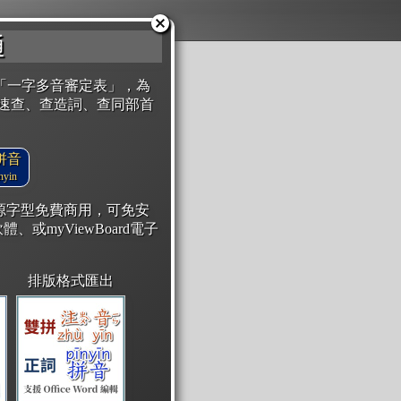
通
「一字多音審定表」，為
速查、查造詞、查同部首
拼音
yin
開源字型免費商用，可免安
體、或myViewBoard電子
排版格式匯出