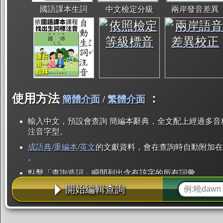
國語課本生詞
中文檢定分級
兩岸發音差異
使用方法
：
簡體介面
/
繁體介面
輸入中文，預設會查詢 簡編本辭典，全文配上經過多音
注音字型。
成語典
/
重編本
/
英文
的文獻資料，會在查詢時自動附加在
。
點擊「查詢造詞」瞬間列出含有該字的所有詞彙。
開始編輯查詢
點「部首」瞬間列出所有「同部首字」。也支援查詢「
辭典解釋的全文都經過自動斷詞，點擊便可瞬間「連續
用手動重複輸入。