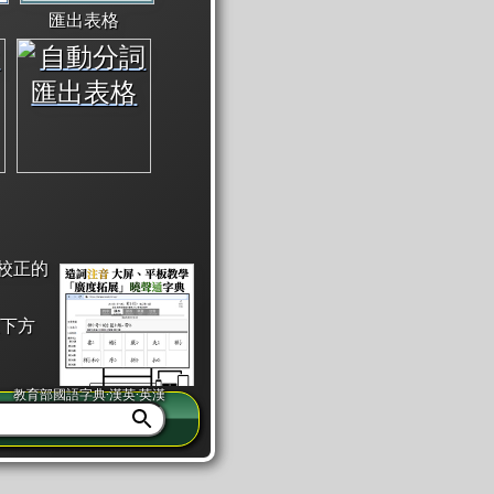
匯出表格
校正的
下方
教育部國語字典·漢英·英漢
同注音」或「同筆畫」。
查詢」此字詞的解釋，不