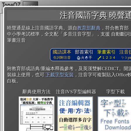
複製
注音國語字典 曉聲
曉聲通是線上注音國語字典。源自
教育部辭典
，符合教育部
中小學考試標準，全文配「多音注音字型」，支援 自動斷詞
筆畫注音
國語課本
部首索引
筆畫索引
注音
生詞附注音
火
手
１２３４
ㄅㄆpin
附教育部成語典/重編本釋義參考，及英漢雙解CEDICT。
裝線上使用，也可
下載字型安裝
，注音字可複製貼入Office軟
白板。
辭典使用方法
注音IVS字型編輯器
字型下載