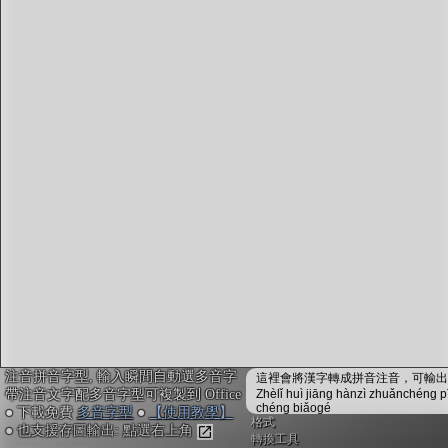
字型下載
排版格式匯出
國語課本生詞
中文檢定分級
兩岸發音差異
匯出表格
注音拼音字型, 輸入瞬間自動選多音字
這裡會將漢字轉成拼音注音，可輸出成
帶注音文字配多音字型可複製到 Office
Zhèlǐ huì jiāng hànzì zhuǎnchéng p
chéng biǎogé
● 下載免費
多音字型
●
【使用教學】
格式
● 也支援存圖輸出: 點選右上角
轉換工具