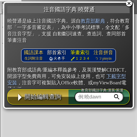
複製
注音國語字典 曉聲通
開始編輯
曉聲通是線上注音國語字典。源自
教育部辭典
，符合教育
部「一字多音審定表」，為中小學考試標準，全文配「多
音注音字型」，支援 自動斷詞速查、查造詞、查同部首
筆畫注音
國語課本
部首索引
筆畫索引
注音拼音
生詞附注音
火
手
１２３４
ㄅㄆpinyin
附教育部成語典/重編本釋義參考，及英漢雙解CEDICT。
開源字型免費商用，可免安裝線上使用，也可
下載字型
安裝
，注音字可複製貼入Office軟體、或myViewBoard電
子白板。
教育部國語字典·漢英·英漢
開始編輯查詢
辭典使用方法
注音IVS字型編輯器