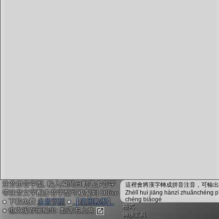
字型下載
排版格式匯出
國語課本生詞
中文檢定分級
兩岸發音差異
匯出表格
注音拼音字型, 輸入瞬間自動選多音字
這裡會將漢字轉成拼音注音，可輸出成
帶注音文字配多音字型可複製到 Office
Zhèlǐ huì jiāng hànzì zhuǎnchéng p
chéng biǎogé
● 下載免費
多音字型
●
【使用教學】
格式
● 也支援存圖輸出: 點選右上角
轉換工具