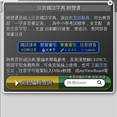
複製
注音國語字典 曉聲通
開始編輯
曉聲通是線上注音國語字典。源自
教育部辭典
，符合教育
部「一字多音審定表」，為中小學考試標準，全文配「多
音注音字型」，支援 自動斷詞速查、查造詞、查同部首
筆畫注音
國語課本
部首索引
筆畫索引
注音拼音
生詞附注音
火
手
１２３４
ㄅㄆpinyin
附教育部成語典/重編本釋義參考，及英漢雙解CEDICT。
開源字型免費商用，可免安裝線上使用，也可
下載字型
安裝
，注音字可複製貼入Office軟體、或myViewBoard電
子白板。
教育部國語字典·漢英·英漢
開始編輯查詢
辭典使用方法
注音IVS字型編輯器