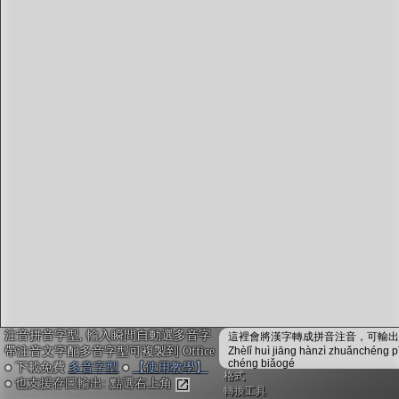
字型下載
排版格式匯出
國語課本生詞
中文檢定分級
兩岸發音差異
匯出表格
注音拼音字型, 輸入瞬間自動選多音字
這裡會將漢字轉成拼音注音，可輸出成
帶注音文字配多音字型可複製到 Office
Zhèlǐ huì jiāng hànzì zhuǎnchéng p
chéng biǎogé
● 下載免費
多音字型
●
【使用教學】
格式
● 也支援存圖輸出: 點選右上角
轉換工具