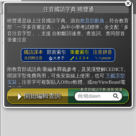
複製
注音國語字典 曉聲通
開始編輯
曉聲通是線上注音國語字典。源自
教育部辭典
，符合教育
部「一字多音審定表」，為中小學考試標準，全文配「多
音注音字型」，支援 自動斷詞速查、查造詞、查同部首
筆畫注音
國語課本
部首索引
筆畫索引
注音拼音
生詞附注音
火
手
１２３４
ㄅㄆpinyin
附教育部成語典/重編本釋義參考，及英漢雙解CEDICT。
開源字型免費商用，可免安裝線上使用，也可
下載字型
安裝
，注音字可複製貼入Office軟體、或myViewBoard電
子白板。
教育部國語字典·漢英·英漢
開始編輯查詢
辭典使用方法
注音IVS字型編輯器