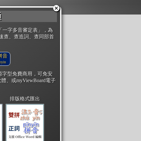
通
「一字多音審定表」，為
速查、查造詞、查同部首
拼音
yin
開源字型免費商用，可免安
體、或myViewBoard電子
排版格式匯出