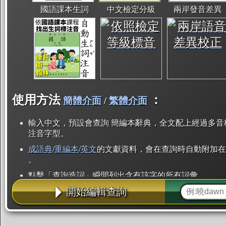
國語課本生詞
中文檢定分級
兩岸發音差異
使用方法
：
簡體介面
/
繁體介面
輸入中文，預設會查詢 簡編本辭典，全文配上經過多音
注音字型。
成語典
/
重編本
/
英文
的文獻資料，會在查詢時自動附加在
。
點擊「查詢造詞」瞬間列出含有該字的所有詞彙。
開始編輯查詢
點「部首」瞬間列出所有「同部首字」。也支援查詢「
辭典解釋的全文都經過自動斷詞，點擊便可瞬間「連續
用手動重複輸入。