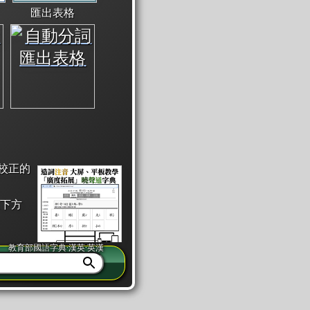
匯出表格
校正的
下方
教育部國語字典·漢英·英漢
同注音」或「同筆畫」。
查詢」此字詞的解釋，不