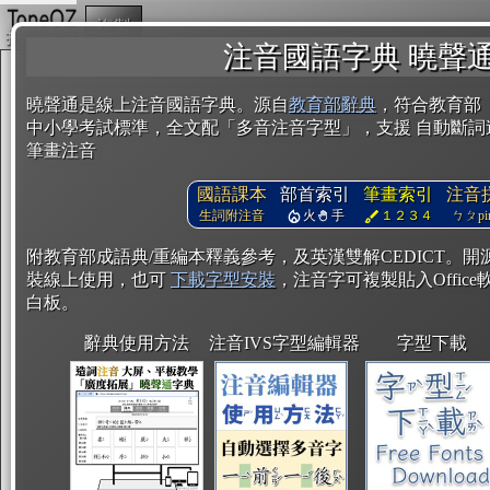
複製
注音國語字典 曉聲
曉聲通是線上注音國語字典。源自
教育部辭典
，符合教育部
中小學考試標準，全文配「多音注音字型」，支援 自動斷詞
筆畫注音
國語課本
部首索引
筆畫索引
注音
生詞附注音
火
手
１２３４
ㄅㄆpin
附教育部成語典/重編本釋義參考，及英漢雙解CEDICT。
裝線上使用，也可
下載字型安裝
，注音字可複製貼入Office軟
白板。
辭典使用方法
注音IVS字型編輯器
字型下載