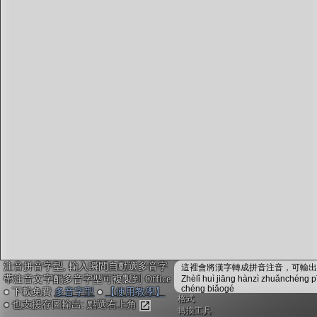
字型下載
排版格式匯出
國語課本生詞
中文檢定分級
兩岸發音差異
匯出表格
注音拼音字型, 輸入瞬間自動選多音字
這裡會將漢字轉成拼音注音，可輸出成
帶注音文字配多音字型可複製到 Office
Zhèlǐ huì jiāng hànzì zhuǎnchéng p
chéng biǎogé
● 下載免費
多音字型
●
【使用教學】
格式
● 也支援存圖輸出: 點選右上角
轉換工具