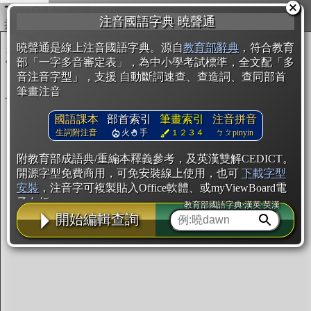
複製
注音國語字典 曉聲通
開始編輯
曉聲通是線上注音國語字典。源自
教育部辭典
，符合教育
部「一字多音審定表」，為中小學考試標準，全文配「多
音注音字型」，支援 自動斷詞速查、查造詞、查同部首
筆畫注音
國語課本
部首索引
筆畫索引
注音拼音
生詞附注音
火
手
１２３４
ㄅㄆpinyin
附教育部成語典/重編本釋義參考，及英漢雙解CEDICT。
開源字型免費商用，可免安裝線上使用，也可
下載字型
安裝
，注音字可複製貼入Office軟體、或myViewBoard電
子白板。
教育部國語字典·漢英·英漢
開始編輯查詢
辭典使用方法
注音IVS字型編輯器