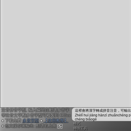
字型下載
排版格式匯出
國語課本生詞
中文檢定分級
兩岸發音差異
匯出表格
注音拼音字型, 輸入瞬間自動選多音字
這裡會將漢字轉成拼音注音，可輸出成
帶注音文字配多音字型可複製到 Office
Zhèlǐ huì jiāng hànzì zhuǎnchéng p
chéng biǎogé
● 下載免費
多音字型
●
【使用教學】
格式
● 也支援存圖輸出: 點選右上角
轉換工具