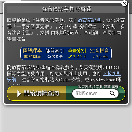
複製
注音國語字典 曉聲通
開始編輯
曉聲通是線上注音國語字典。源自
教育部辭典
，符合教育
部「一字多音審定表」，為中小學考試標準，全文配「多
音注音字型」，支援 自動斷詞速查、查造詞、查同部首
筆畫注音
國語課本
部首索引
筆畫索引
注音拼音
生詞附注音
火
手
１２３４
ㄅㄆpinyin
附教育部成語典/重編本釋義參考，及英漢雙解CEDICT。
開源字型免費商用，可免安裝線上使用，也可
下載字型
安裝
，注音字可複製貼入Office軟體、或myViewBoard電
子白板。
教育部國語字典·漢英·英漢
開始編輯查詢
辭典使用方法
注音IVS字型編輯器