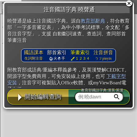
複製
注音國語字典 曉聲通
開始編輯
曉聲通是線上注音國語字典。源自
教育部辭典
，符合教育
部「一字多音審定表」，為中小學考試標準，全文配「多
音注音字型」，支援 自動斷詞速查、查造詞、查同部首
筆畫注音
國語課本
部首索引
筆畫索引
注音拼音
生詞附注音
火
手
１２３４
ㄅㄆpinyin
附教育部成語典/重編本釋義參考，及英漢雙解CEDICT。
開源字型免費商用，可免安裝線上使用，也可
下載字型
安裝
，注音字可複製貼入Office軟體、或myViewBoard電
子白板。
教育部國語字典·漢英·英漢
開始編輯查詢
辭典使用方法
注音IVS字型編輯器