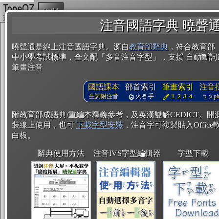
複製
注音國語字典 曉聲
曉聲通是線上注音國語字典。源自
教育部辭典
，符合教育部
中小學考試標準，全文配「多音注音字型」，支援 自動斷詞
筆畫注音
國語課本
部首索引
筆畫索引
注音
生詞附注音
火
手
１２３４
ㄅㄆpin
附教育部成語典/重編本釋義參考，及英漢雙解CEDICT。
裝線上使用，也可
下載字型安裝
，注音字可複製貼入Office軟
白板。
辭典使用方法
注音IVS字型編輯器
字型下載