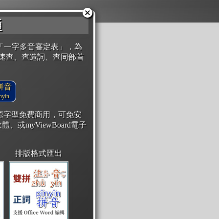
通
「一字多音審定表」，為
速查、查造詞、查同部首
拼音
yin
開源字型免費商用，可免安
體、或myViewBoard電子
排版格式匯出