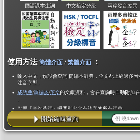
國語課本生詞
中文檢定分級
兩岸發音差異
使用方法
：
簡體介面
/
繁體介面
輸入中文，預設會查詢 簡編本辭典，全文配上經過多音
注音字型。
成語典
/
重編本
/
英文
的文獻資料，會在查詢時自動附加在
。
點擊「查詢造詞」瞬間列出含有該字的所有詞彙。
開始編輯查詢
點「部首」瞬間列出所有「同部首字」。也支援查詢「
辭典解釋的全文都經過自動斷詞，點擊便可瞬間「連續
用手動重複輸入。