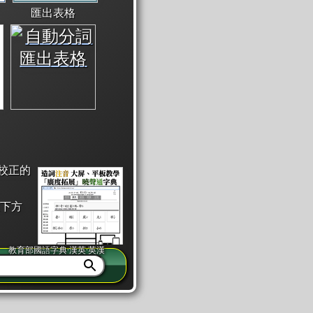
匯出表格
校正的
下方
教育部國語字典·漢英·英漢
同注音」或「同筆畫」。
查詢」此字詞的解釋，不