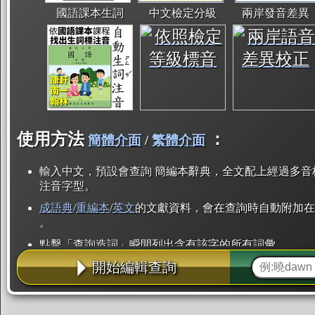
國語課本生詞
中文檢定分級
兩岸發音差異
使用方法
：
簡體介面
/
繁體介面
輸入中文，預設會查詢 簡編本辭典，全文配上經過多音
注音字型。
成語典
/
重編本
/
英文
的文獻資料，會在查詢時自動附加在
。
點擊「查詢造詞」瞬間列出含有該字的所有詞彙。
開始編輯查詢
點「部首」瞬間列出所有「同部首字」。也支援查詢「
辭典解釋的全文都經過自動斷詞，點擊便可瞬間「連續
用手動重複輸入。