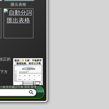
匯出表格
校正的
下方
教育部國語字典·漢英·英漢
同注音」或「同筆畫」。
查詢」此字詞的解釋，不