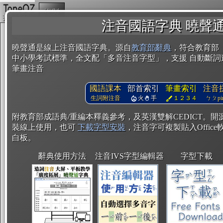
複製
注音國語字典 曉聲
曉聲通是線上注音國語字典。源自
教育部辭典
，符合教育部
中小學考試標準，全文配「多音注音字型」，支援 自動斷詞
筆畫注音
國語課本
部首索引
筆畫索引
注音
生詞附注音
火
手
１２３４
ㄅㄆpin
附教育部成語典/重編本釋義參考，及英漢雙解CEDICT。
裝線上使用，也可
下載字型安裝
，注音字可複製貼入Office軟
白板。
辭典使用方法
注音IVS字型編輯器
字型下載