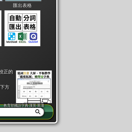
匯出表格
校正的
下方
教育部國語字典·漢英·英漢
同注音」或「同筆畫」。
查詢」此字詞的解釋，不