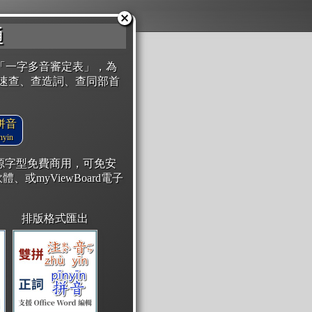
通
「一字多音審定表」，為
速查、查造詞、查同部首
拼音
yin
開源字型免費商用，可免安
體、或myViewBoard電子
排版格式匯出