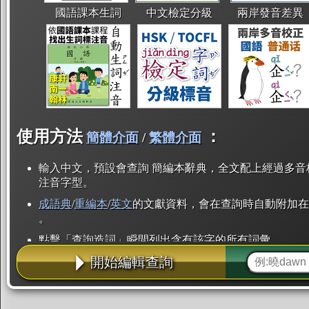
國語課本生詞
中文檢定分級
兩岸發音差異
使用方法
：
簡體介面
/
繁體介面
輸入中文，預設會查詢 簡編本辭典，全文配上經過多音
注音字型。
成語典
/
重編本
/
英文
的文獻資料，會在查詢時自動附加在
。
點擊「查詢造詞」瞬間列出含有該字的所有詞彙。
開始編輯查詢
點「部首」瞬間列出所有「同部首字」。也支援查詢「
辭典解釋的全文都經過自動斷詞，點擊便可瞬間「連續
用手動重複輸入。