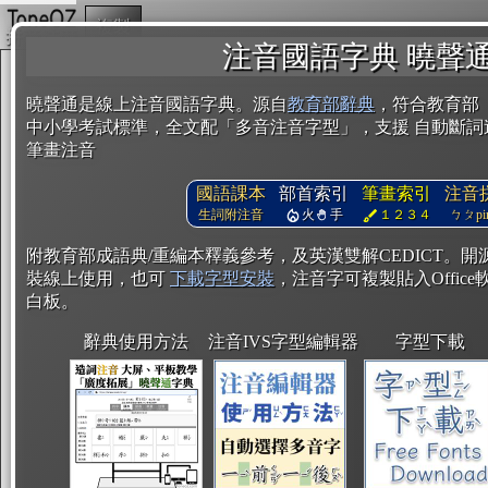
複製
注音國語字典 曉聲
曉聲通是線上注音國語字典。源自
教育部辭典
，符合教育部
中小學考試標準，全文配「多音注音字型」，支援 自動斷詞
筆畫注音
國語課本
部首索引
筆畫索引
注音
生詞附注音
火
手
１２３４
ㄅㄆpin
附教育部成語典/重編本釋義參考，及英漢雙解CEDICT。
裝線上使用，也可
下載字型安裝
，注音字可複製貼入Office軟
白板。
辭典使用方法
注音IVS字型編輯器
字型下載