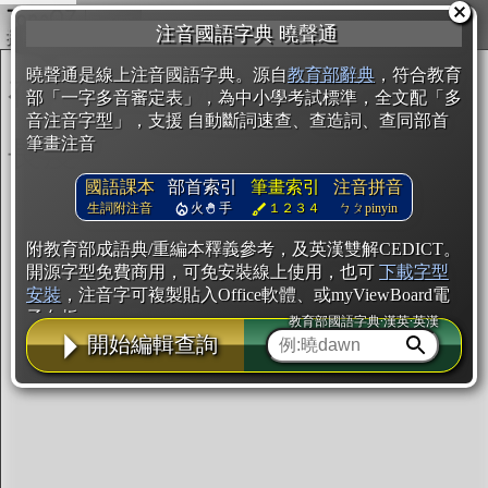
複製
注音國語字典 曉聲通
開始編輯
曉聲通是線上注音國語字典。源自
教育部辭典
，符合教育
部「一字多音審定表」，為中小學考試標準，全文配「多
音注音字型」，支援 自動斷詞速查、查造詞、查同部首
筆畫注音
國語課本
部首索引
筆畫索引
注音拼音
生詞附注音
火
手
１２３４
ㄅㄆpinyin
附教育部成語典/重編本釋義參考，及英漢雙解CEDICT。
開源字型免費商用，可免安裝線上使用，也可
下載字型
安裝
，注音字可複製貼入Office軟體、或myViewBoard電
子白板。
教育部國語字典·漢英·英漢
開始編輯查詢
辭典使用方法
注音IVS字型編輯器