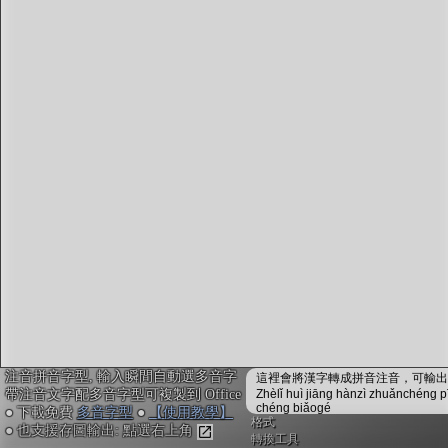
字型下載
排版格式匯出
國語課本生詞
中文檢定分級
兩岸發音差異
匯出表格
注音拼音字型, 輸入瞬間自動選多音字
這裡會將漢字轉成拼音注音，可輸出成
帶注音文字配多音字型可複製到 Office
Zhèlǐ huì jiāng hànzì zhuǎnchéng p
chéng biǎogé
● 下載免費
多音字型
●
【使用教學】
格式
● 也支援存圖輸出: 點選右上角
轉換工具