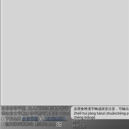
字型下載
排版格式匯出
國語課本生詞
中文檢定分級
兩岸發音差異
匯出表格
注音拼音字型, 輸入瞬間自動選多音字
這裡會將漢字轉成拼音注音，可輸出成
帶注音文字配多音字型可複製到 Office
Zhèlǐ huì jiāng hànzì zhuǎnchéng p
chéng biǎogé
● 下載免費
多音字型
●
【使用教學】
格式
● 也支援存圖輸出: 點選右上角
轉換工具