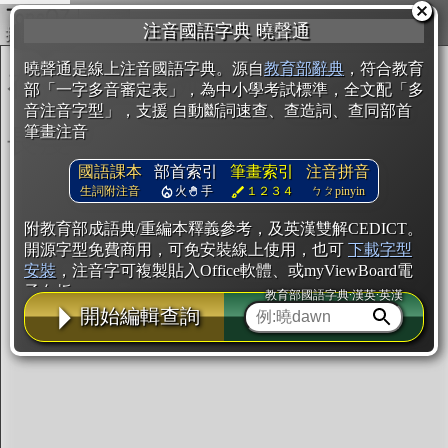
複製
注音國語字典 曉聲通
開始編輯
曉聲通是線上注音國語字典。源自
教育部辭典
，符合教育
部「一字多音審定表」，為中小學考試標準，全文配「多
音注音字型」，支援 自動斷詞速查、查造詞、查同部首
筆畫注音
國語課本
部首索引
筆畫索引
注音拼音
生詞附注音
火
手
１２３４
ㄅㄆpinyin
附教育部成語典/重編本釋義參考，及英漢雙解CEDICT。
開源字型免費商用，可免安裝線上使用，也可
下載字型
安裝
，注音字可複製貼入Office軟體、或myViewBoard電
子白板。
教育部國語字典·漢英·英漢
開始編輯查詢
辭典使用方法
注音IVS字型編輯器