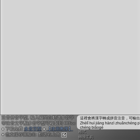
字型下載
排版格式匯出
國語課本生詞
中文檢定分級
兩岸發音差異
匯出表格
注音拼音字型, 輸入瞬間自動選多音字
這裡會將漢字轉成拼音注音，可輸出成
帶注音文字配多音字型可複製到 Office
Zhèlǐ huì jiāng hànzì zhuǎnchéng p
chéng biǎogé
● 下載免費
多音字型
●
【使用教學】
格式
● 也支援存圖輸出: 點選右上角
轉換工具