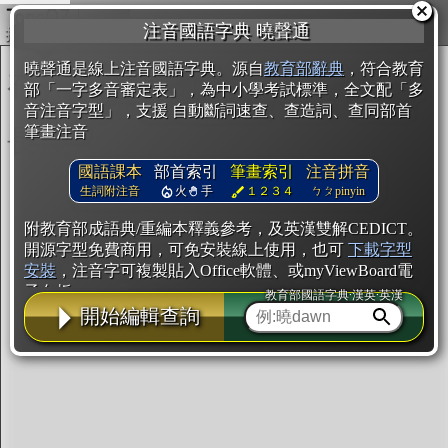
複製
注音國語字典 曉聲通
開始編輯
曉聲通是線上注音國語字典。源自
教育部辭典
，符合教育
部「一字多音審定表」，為中小學考試標準，全文配「多
音注音字型」，支援 自動斷詞速查、查造詞、查同部首
筆畫注音
國語課本
部首索引
筆畫索引
注音拼音
生詞附注音
火
手
１２３４
ㄅㄆpinyin
附教育部成語典/重編本釋義參考，及英漢雙解CEDICT。
開源字型免費商用，可免安裝線上使用，也可
下載字型
安裝
，注音字可複製貼入Office軟體、或myViewBoard電
子白板。
教育部國語字典·漢英·英漢
開始編輯查詢
辭典使用方法
注音IVS字型編輯器