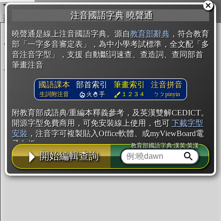
複製
注音國語字典 曉聲通
開始編輯
曉聲通是線上注音國語字典。源自
教育部辭典
，符合教育
部「一字多音審定表」，為中小學考試標準，全文配「多
音注音字型」，支援 自動斷詞速查、查造詞、查同部首
筆畫注音
國語課本
部首索引
筆畫索引
注音拼音
生詞附注音
火
手
１２３４
ㄅㄆpinyin
附教育部成語典/重編本釋義參考，及英漢雙解CEDICT。
開源字型免費商用，可免安裝線上使用，也可
下載字型
安裝
，注音字可複製貼入Office軟體、或myViewBoard電
子白板。
教育部國語字典·漢英·英漢
開始編輯查詢
辭典使用方法
注音IVS字型編輯器