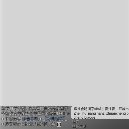
字型下載
排版格式匯出
國語課本生詞
中文檢定分級
兩岸發音差異
匯出表格
注音拼音字型, 輸入瞬間自動選多音字
這裡會將漢字轉成拼音注音，可輸出成
帶注音文字配多音字型可複製到 Office
Zhèlǐ huì jiāng hànzì zhuǎnchéng p
chéng biǎogé
● 下載免費
多音字型
●
【使用教學】
格式
● 也支援存圖輸出: 點選右上角
轉換工具