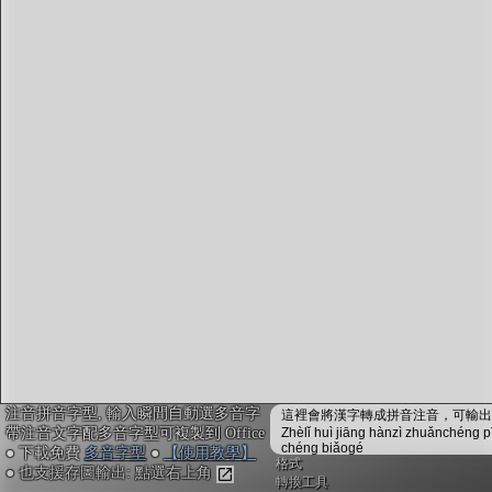
字型下載
排版格式匯出
國語課本生詞
中文檢定分級
兩岸發音差異
匯出表格
注音拼音字型, 輸入瞬間自動選多音字
這裡會將漢字轉成拼音注音，可輸出成
帶注音文字配多音字型可複製到 Office
Zhèlǐ huì jiāng hànzì zhuǎnchéng p
chéng biǎogé
● 下載免費
多音字型
●
【使用教學】
格式
● 也支援存圖輸出: 點選右上角
轉換工具