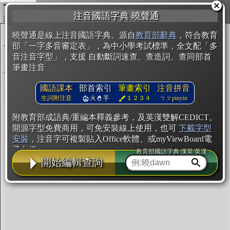
複製
注音國語字典 曉聲通
開始編輯
曉聲通是線上注音國語字典。源自
教育部辭典
，符合教育
部「一字多音審定表」，為中小學考試標準，全文配「多
音注音字型」，支援 自動斷詞速查、查造詞、查同部首
筆畫注音
國語課本
部首索引
筆畫索引
注音拼音
生詞附注音
火
手
１２３４
ㄅㄆpinyin
附教育部成語典/重編本釋義參考，及英漢雙解CEDICT。
開源字型免費商用，可免安裝線上使用，也可
下載字型
安裝
，注音字可複製貼入Office軟體、或myViewBoard電
子白板。
教育部國語字典·漢英·英漢
開始編輯查詢
辭典使用方法
注音IVS字型編輯器