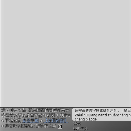
字型下載
排版格式匯出
國語課本生詞
中文檢定分級
兩岸發音差異
匯出表格
注音拼音字型, 輸入瞬間自動選多音字
這裡會將漢字轉成拼音注音，可輸出成
帶注音文字配多音字型可複製到 Office
Zhèlǐ huì jiāng hànzì zhuǎnchéng p
chéng biǎogé
● 下載免費
多音字型
●
【使用教學】
格式
● 也支援存圖輸出: 點選右上角
轉換工具