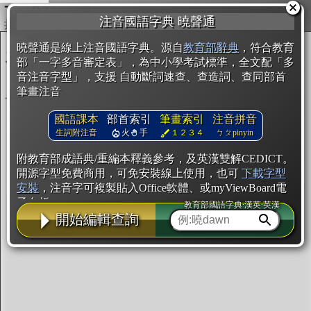
複製
注音國語字典 曉聲通
開始編輯
曉聲通是線上注音國語字典。源自
教育部辭典
，符合教育
部「一字多音審定表」，為中小學考試標準，全文配「多
音注音字型」，支援 自動斷詞速查、查造詞、查同部首
筆畫注音
國語課本
部首索引
筆畫索引
注音拼音
生詞附注音
火
手
１２３４
ㄅㄆpinyin
附教育部成語典/重編本釋義參考，及英漢雙解CEDICT。
開源字型免費商用，可免安裝線上使用，也可
下載字型
安裝
，注音字可複製貼入Office軟體、或myViewBoard電
子白板。
教育部國語字典·漢英·英漢
開始編輯查詢
辭典使用方法
注音IVS字型編輯器