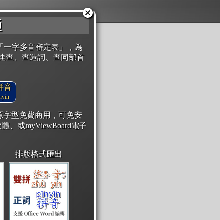
通
「一字多音審定表」，為
速查、查造詞、查同部首
拼音
yin
開源字型免費商用，可免安
體、或myViewBoard電子
排版格式匯出