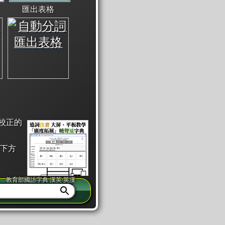
匯出表格
校正的
下方
教育部國語字典·漢英·英漢
同注音」或「同筆畫」。
查詢」此字詞的解釋，不