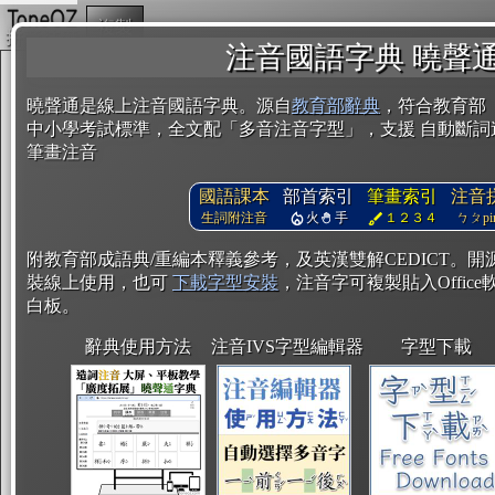
複製
注音國語字典 曉聲
曉聲通是線上注音國語字典。源自
教育部辭典
，符合教育部
中小學考試標準，全文配「多音注音字型」，支援 自動斷詞
筆畫注音
國語課本
部首索引
筆畫索引
注音
生詞附注音
火
手
１２３４
ㄅㄆpin
附教育部成語典/重編本釋義參考，及英漢雙解CEDICT。
裝線上使用，也可
下載字型安裝
，注音字可複製貼入Office軟
白板。
辭典使用方法
注音IVS字型編輯器
字型下載