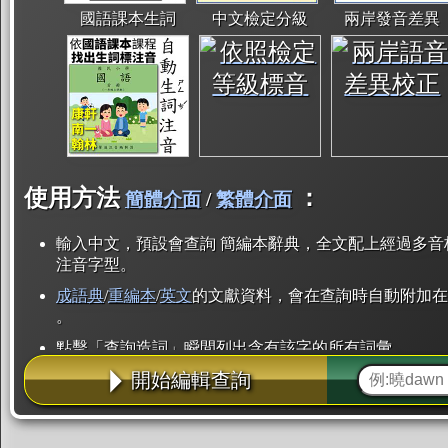
國語課本生詞
中文檢定分級
兩岸發音差異
使用方法
：
簡體介面
/
繁體介面
輸入中文，預設會查詢 簡編本辭典，全文配上經過多音
注音字型。
成語典
/
重編本
/
英文
的文獻資料，會在查詢時自動附加在
。
點擊「查詢造詞」瞬間列出含有該字的所有詞彙。
開始編輯查詢
點「部首」瞬間列出所有「同部首字」。也支援查詢「
辭典解釋的全文都經過自動斷詞，點擊便可瞬間「連續
用手動重複輸入。