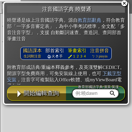
複製
注音國語字典 曉聲通
開始編輯
曉聲通是線上注音國語字典。源自
教育部辭典
，符合教育
部「一字多音審定表」，為中小學考試標準，全文配「多
音注音字型」，支援 自動斷詞速查、查造詞、查同部首
筆畫注音
國語課本
部首索引
筆畫索引
注音拼音
生詞附注音
火
手
１２３４
ㄅㄆpinyin
附教育部成語典/重編本釋義參考，及英漢雙解CEDICT。
開源字型免費商用，可免安裝線上使用，也可
下載字型
安裝
，注音字可複製貼入Office軟體、或myViewBoard電
子白板。
教育部國語字典·漢英·英漢
開始編輯查詢
辭典使用方法
注音IVS字型編輯器