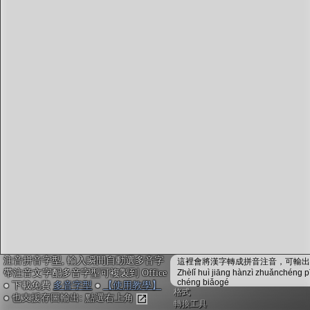
字型下載
排版格式匯出
國語課本生詞
中文檢定分級
兩岸發音差異
匯出表格
注音拼音字型, 輸入瞬間自動選多音字
這裡會將漢字轉成拼音注音，可輸出成
帶注音文字配多音字型可複製到 Office
Zhèlǐ huì jiāng hànzì zhuǎnchéng p
chéng biǎogé
● 下載免費
多音字型
●
【使用教學】
格式
● 也支援存圖輸出: 點選右上角
轉換工具