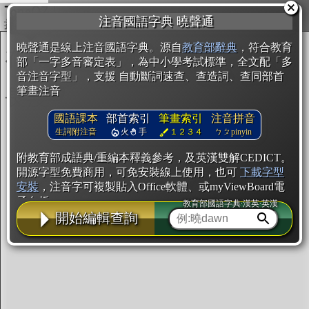
複製
注音國語字典 曉聲通
開始編輯
曉聲通是線上注音國語字典。源自
教育部辭典
，符合教育
部「一字多音審定表」，為中小學考試標準，全文配「多
音注音字型」，支援 自動斷詞速查、查造詞、查同部首
筆畫注音
國語課本
部首索引
筆畫索引
注音拼音
生詞附注音
火
手
１２３４
ㄅㄆpinyin
附教育部成語典/重編本釋義參考，及英漢雙解CEDICT。
開源字型免費商用，可免安裝線上使用，也可
下載字型
安裝
，注音字可複製貼入Office軟體、或myViewBoard電
子白板。
教育部國語字典·漢英·英漢
開始編輯查詢
辭典使用方法
注音IVS字型編輯器