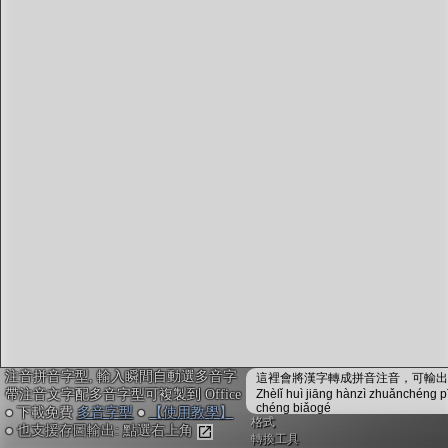
字型下載
排版格式匯出
國語課本生詞
中文檢定分級
兩岸發音差異
匯出表格
注音拼音字型, 輸入瞬間自動選多音字
這裡會將漢字轉成拼音注音，可輸出成
帶注音文字配多音字型可複製到 Office
Zhèlǐ huì jiāng hànzì zhuǎnchéng p
chéng biǎogé
● 下載免費
多音字型
●
【使用教學】
格式
● 也支援存圖輸出: 點選右上角
轉換工具