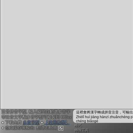
字型下載
排版格式匯出
國語課本生詞
中文檢定分級
兩岸發音差異
匯出表格
注音拼音字型, 輸入瞬間自動選多音字
這裡會將漢字轉成拼音注音，可輸出成
帶注音文字配多音字型可複製到 Office
Zhèlǐ huì jiāng hànzì zhuǎnchéng p
chéng biǎogé
● 下載免費
多音字型
●
【使用教學】
格式
● 也支援存圖輸出: 點選右上角
轉換工具