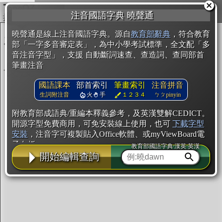
複製
注音國語字典 曉聲通
開始編輯
曉聲通是線上注音國語字典。源自
教育部辭典
，符合教育
部「一字多音審定表」，為中小學考試標準，全文配「多
音注音字型」，支援 自動斷詞速查、查造詞、查同部首
筆畫注音
國語課本
部首索引
筆畫索引
注音拼音
生詞附注音
火
手
１２３４
ㄅㄆpinyin
附教育部成語典/重編本釋義參考，及英漢雙解CEDICT。
開源字型免費商用，可免安裝線上使用，也可
下載字型
安裝
，注音字可複製貼入Office軟體、或myViewBoard電
子白板。
教育部國語字典·漢英·英漢
開始編輯查詢
辭典使用方法
注音IVS字型編輯器