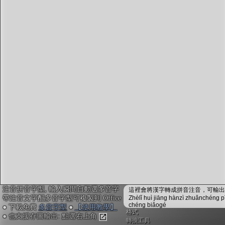
字型下載
排版格式匯出
國語課本生詞
中文檢定分級
兩岸發音差異
匯出表格
注音拼音字型, 輸入瞬間自動選多音字
這裡會將漢字轉成拼音注音，可輸出成
帶注音文字配多音字型可複製到 Office
Zhèlǐ huì jiāng hànzì zhuǎnchéng p
chéng biǎogé
● 下載免費
多音字型
●
【使用教學】
格式
● 也支援存圖輸出: 點選右上角
轉換工具