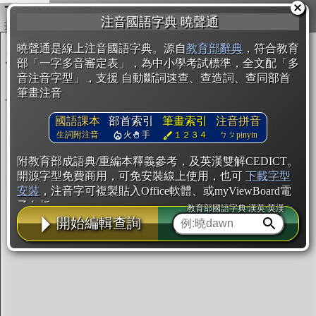
複製
注音國語字典 曉聲通
開始編輯
曉聲通是線上注音國語字典。源自
教育部辭典
，符合教育
部「一字多音審定表」，為中小學考試標準，全文配「多
音注音字型」，支援 自動斷詞速查、查造詞、查同部首
筆畫注音
國語課本
部首索引
筆畫索引
注音拼音
生詞附注音
火
手
１２３４
ㄅㄆpinyin
附教育部成語典/重編本釋義參考，及英漢雙解CEDICT。
開源字型免費商用，可免安裝線上使用，也可
下載字型
安裝
，注音字可複製貼入Office軟體、或myViewBoard電
子白板。
教育部國語字典·漢英·英漢
開始編輯查詢
辭典使用方法
注音IVS字型編輯器