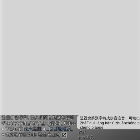
字型下載
排版格式匯出
國語課本生詞
中文檢定分級
兩岸發音差異
匯出表格
注音拼音字型, 輸入瞬間自動選多音字
這裡會將漢字轉成拼音注音，可輸出成
帶注音文字配多音字型可複製到 Office
Zhèlǐ huì jiāng hànzì zhuǎnchéng p
chéng biǎogé
● 下載免費
多音字型
●
【使用教學】
格式
● 也支援存圖輸出: 點選右上角
轉換工具