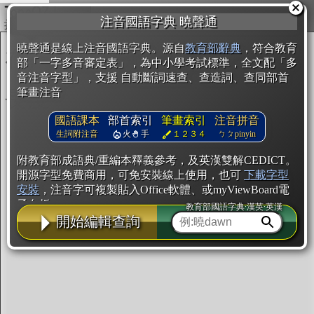
複製
注音國語字典 曉聲通
開始編輯
曉聲通是線上注音國語字典。源自
教育部辭典
，符合教育
部「一字多音審定表」，為中小學考試標準，全文配「多
音注音字型」，支援 自動斷詞速查、查造詞、查同部首
筆畫注音
國語課本
部首索引
筆畫索引
注音拼音
生詞附注音
火
手
１２３４
ㄅㄆpinyin
附教育部成語典/重編本釋義參考，及英漢雙解CEDICT。
開源字型免費商用，可免安裝線上使用，也可
下載字型
安裝
，注音字可複製貼入Office軟體、或myViewBoard電
子白板。
教育部國語字典·漢英·英漢
開始編輯查詢
辭典使用方法
注音IVS字型編輯器