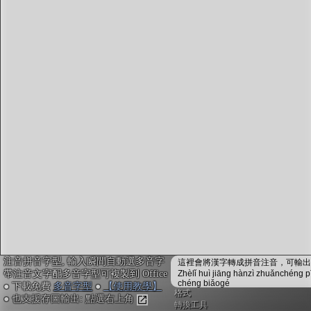
字型下載
排版格式匯出
國語課本生詞
中文檢定分級
兩岸發音差異
匯出表格
注音拼音字型, 輸入瞬間自動選多音字
這裡會將漢字轉成拼音注音，可輸出成
帶注音文字配多音字型可複製到 Office
Zhèlǐ huì jiāng hànzì zhuǎnchéng p
chéng biǎogé
● 下載免費
多音字型
●
【使用教學】
格式
● 也支援存圖輸出: 點選右上角
轉換工具