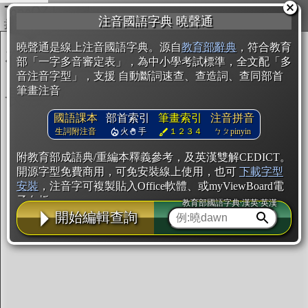
複製
注音國語字典 曉聲通
開始編輯
曉聲通是線上注音國語字典。源自
教育部辭典
，符合教育
部「一字多音審定表」，為中小學考試標準，全文配「多
音注音字型」，支援 自動斷詞速查、查造詞、查同部首
筆畫注音
國語課本
部首索引
筆畫索引
注音拼音
生詞附注音
火
手
１２３４
ㄅㄆpinyin
附教育部成語典/重編本釋義參考，及英漢雙解CEDICT。
開源字型免費商用，可免安裝線上使用，也可
下載字型
安裝
，注音字可複製貼入Office軟體、或myViewBoard電
子白板。
教育部國語字典·漢英·英漢
開始編輯查詢
辭典使用方法
注音IVS字型編輯器