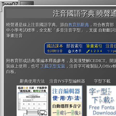
複製
注音國語字典 曉聲
曉聲通是線上注音國語字典。源自
教育部辭典
，符合教育部
中小學考試標準，全文配「多音注音字型」，支援 自動斷詞
筆畫注音
國語課本
部首索引
筆畫索引
注音
生詞附注音
火
手
１２３４
ㄅㄆpin
附教育部成語典/重編本釋義參考，及英漢雙解CEDICT。
裝線上使用，也可
下載字型安裝
，注音字可複製貼入Office軟
白板。
辭典使用方法
注音IVS字型編輯器
字型下載