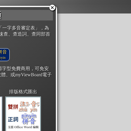
通
「一字多音審定表」，為
速查、查造詞、查同部首
拼音
yin
開源字型免費商用，可免安
體、或myViewBoard電子
排版格式匯出