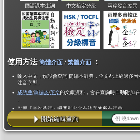
國語課本生詞
中文檢定分級
兩岸發音差異
使用方法
：
簡體介面
/
繁體介面
輸入中文，預設會查詢 簡編本辭典，全文配上經過多音
注音字型。
成語典
/
重編本
/
英文
的文獻資料，會在查詢時自動附加在
。
點擊「查詢造詞」瞬間列出含有該字的所有詞彙。
開始編輯查詢
點「部首」瞬間列出所有「同部首字」。也支援查詢「
辭典解釋的全文都經過自動斷詞，點擊便可瞬間「連續
用手動重複輸入。