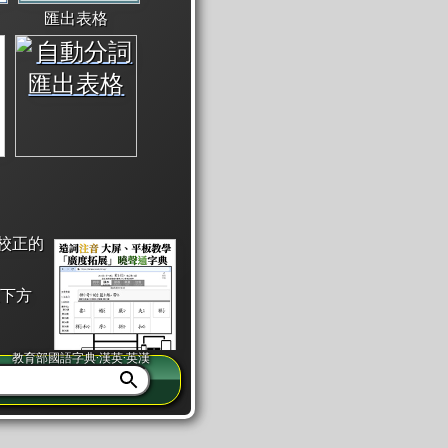
匯出表格
校正的
下方
教育部國語字典·漢英·英漢
同注音」或「同筆畫」。
查詢」此字詞的解釋，不