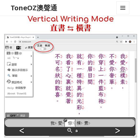
ToneOZ澳聲通
MENU
AND
WIDGETS