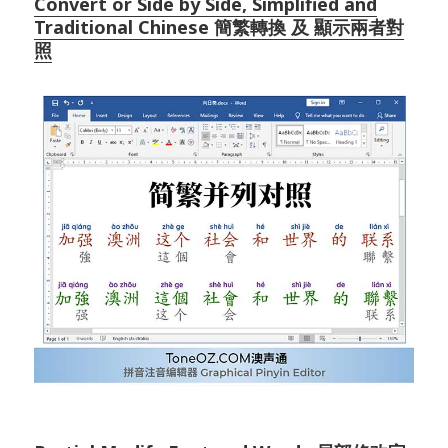
Convert or Side by Side, Simplified and
Traditional Chinese 簡繁轉換 及 顯示兩者對
照