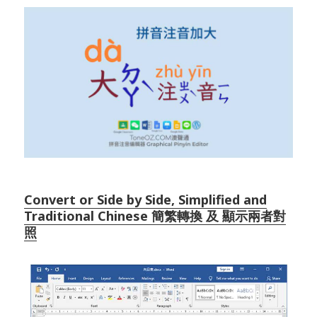
Convert or Side by Side, Simplified and
Traditional Chinese 簡繁轉換 及 顯示兩者對
照