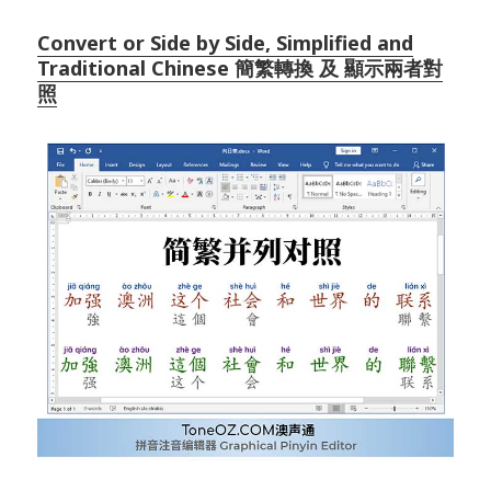
Convert or Side by Side, Simplified and
Traditional Chinese 簡繁轉換 及 顯示兩者對
照