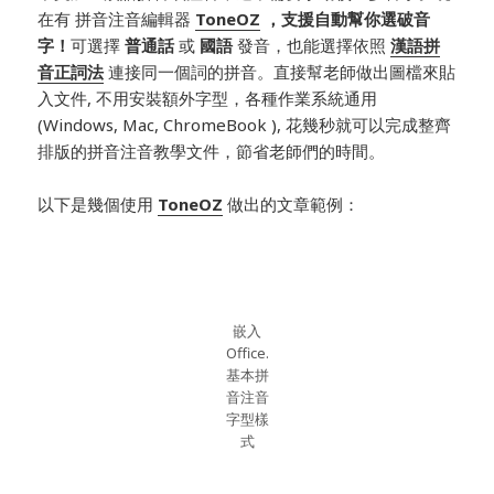
在有 拼音注音編輯器
ToneOZ
，支援自動幫你選破音
字！
可選擇
普通話
或
國語
發音，也能選擇依照
漢語拼
音正詞法
連接同一個詞的拼音。直接幫老師做出圖檔來貼
入文件, 不用安裝額外字型，各種作業系統通用
(Windows, Mac, ChromeBook ), 花幾秒就可以完成整齊
排版的拼音注音教學文件，節省老師們的時間。
以下是幾個使用
ToneOZ
做出的文章範例：
嵌入
Office.
基本拼
音注音
字型樣
式